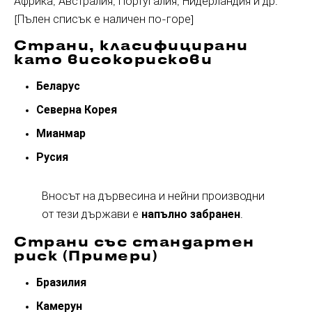
Африка, Австралия, Португалия, Нидерландия и др.
[Пълен списък е наличен по-горе]
Страни, класифицирани
като високорискови
Беларус
Северна Корея
Мианмар
Русия
Вносът на дървесина и нейни производни
от тези държави е
напълно забранен
.
Страни със стандартен
риск (Примери)
Бразилия
Камерун