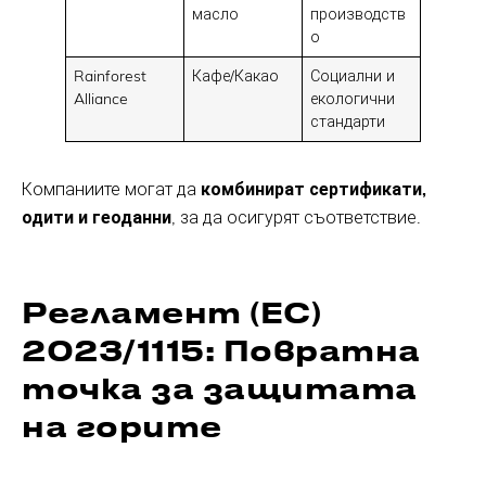
масло
производств
о
Rainforest
Кафе/Какао
Социални и
Alliance
екологични
стандарти
Компаниите могат да
комбинират сертификати,
одити и геоданни
, за да осигурят съответствие.
Регламент (ЕС)
2023/1115: Повратна
точка за защитата
на горите