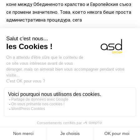
коне между Обединеното кралство и Европейския съюз
се промени значително. Това, което някога беше проста
административна процедура, сега
БЮЛЕТИН
Получавайте всички наши новини с нашия регулаторен
бюлетин ‘
ASD Border
‘
Newsletter
Signup
АБОНИРАМ СЕ
С въвеждането на вашия имейл адрес вие се съгласявате да
получавате нашия месечен бюлетин "
ASD Border
". Отпишете се по
всяко време. Вижте нашата
политика за поверителност
или се
свържете с нас на
gdpr@asd-int.com
.
ASD Group, вашият предпочитан експертен