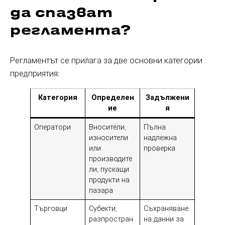
да спазват
регламента?
Регламентът се прилага за две основни категории
предприятия:
Категория
Определен
Задължени
ие
я
Оператори
Вносители,
Пълна
износители
надлежна
или
проверка
производите
ли, пускащи
продукти на
пазара
Търговци
Субекти,
Съхраняване
разпростран
на данни за