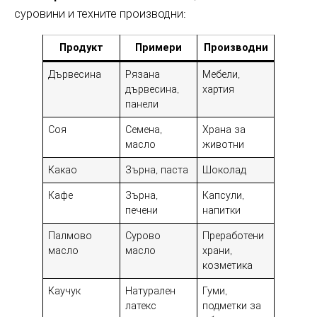
суровини и техните производни:
Продукт
Примери
Производни
Дървесина
Рязана
Мебели,
дървесина,
хартия
панели
Соя
Семена,
Храна за
масло
животни
Какао
Зърна, паста
Шоколад
Кафе
Зърна,
Капсули,
печени
напитки
Палмово
Сурово
Преработени
масло
масло
храни,
козметика
Каучук
Натурален
Гуми,
латекс
подметки за