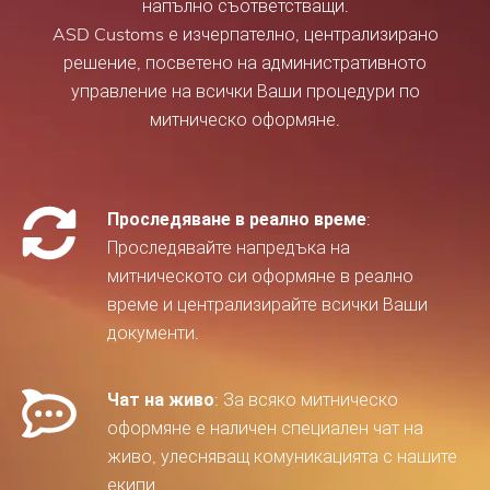
напълно съответстващи.
ASD Customs е изчерпателно, централизирано
решение, посветено на административното
управление на всички Ваши процедури по
митническо оформяне.
Проследяване в реално време
:
Проследявайте напредъка на
митническото си оформяне в реално
време и централизирайте всички Ваши
документи.
Чат на живо
: За всяко митническо
оформяне е наличен специален чат на
живо, улесняващ комуникацията с нашите
екипи.