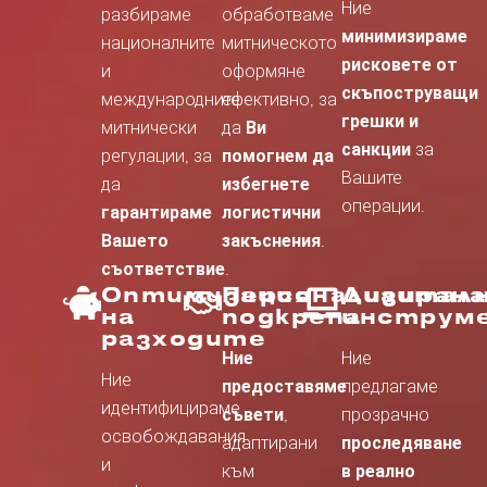
Ние
разбираме
обработваме
минимизираме
националните
митническото
рисковете от
и
оформяне
скъпоструващи
международните
ефективно, за
грешки и
митнически
да
Ви
санкции
за
регулации, за
помогнем да
Вашите
да
избегнете
операции.
гарантираме
логистични
Вашето
закъснения
.
съответствие
.
Оптимизация
Персонализирана
Дигитал
на
подкрепа
инструм
разходите
Ние
Ние
Ние
предоставяме
предлагаме
идентифицираме
съвети
,
прозрачно
освобождавания
адаптирани
проследяване
и
към
в реално