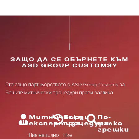
ЗАЩО ДА СЕ ОБЪРНЕТЕ КЪМ
ASD GROUP CUSTOMS?
Ето защо партньорството с ASD Group Customs за
Вашите митнически процедури прави разлика:
Митническа
Бързи
По-
експертиза
процедури
малко
грешки
Ние напълно
Ние