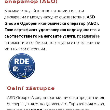
оператор (AEO)
В рамките на дейностите си по митнически
декларации и международно съответствие,
ASD
Group е Одобрен икономически оператор (AEO).
Този сертификат удостоверява надеждността и
съответствието на неговите услуги
, предлагайки
на клиентите по-бързи, по-сигурни и по-ефективни
митнически операции.
Celní zástupce
ASD Group е Акредитиран митнически представител,
опериращ в няколко държави от Европейския съюз,