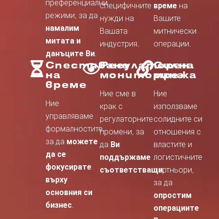
преференциални
специфичните
време
на
режими, за да
нужди на
Вашите
намалим
Вашата
митнически
митата и
индустрия.
операции.
данъците Ви
.
Спестяване
Регулаторен
Силна
на
мониторинг
мрежа
време
Ние сме в
Ние
Ние
крак с
използваме
управляваме
регулаторните
солидните си
формалностите,
промени, за
отношения с
за да
можете
да
Ви
властите и
да се
поддържаме
логистичните
фокусирате
съответстващи
партньори,
.
върху
за да
основния си
опростим
бизнес
.
операциите