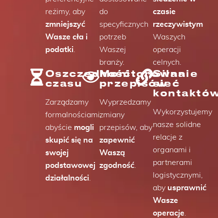
reżimy, aby
do
czasie
zmniejszyć
specyficznych
rzeczywistym
Wasze cła i
potrzeb
Waszych
podatki
.
Waszej
operacji
branży.
celnych.
Oszczędność
Monitorowanie
Silna
czasu
przepisów
sieć
kontaktó
Zarządzamy
Wyprzedzamy
Wykorzystujemy
formalnościami,
zmiany
nasze solidne
abyście
mogli
przepisów, aby
relacje z
skupić się na
zapewnić
organami i
swojej
Waszą
partnerami
podstawowej
zgodność
.
logistycznymi,
działalności
.
aby
usprawnić
Wasze
operacje
.