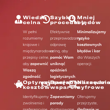
Wiedza
Szybkie
Mniej
celna
procedury
błędów
W pełni
Efektywnie
Minimalizujemy
rozumiemy
przeprowadzamy
ryzyko
krajowe i
odprawę
kosztownych
międzynarodowe
celną, aby
błędów i kar
przepisy celne,
pomóc Wam
dla Waszych
aby
zapewnić
uniknąć
operacji.
Waszą
opóźnień
zgodność
.
logistycznych
.
Optymalizacja
Spersonalizowan
Narzędzi
kosztów
wsparcie
cyfrowe
Identyfikujemy
Zapewniamy
Oferujemy
zwolnienia i
porady
przejrzyste,
preferencyjne
dostosowane
śledzenie w