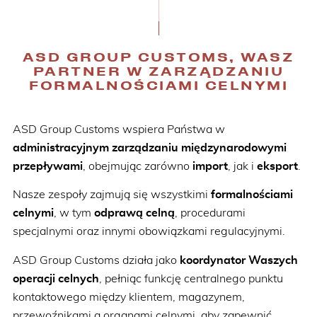
ASD GROUP CUSTOMS, WASZ
PARTNER W ZARZĄDZANIU
FORMALNOŚCIAMI CELNYMI
ASD Group Customs wspiera Państwa w
administracyjnym zarządzaniu międzynarodowymi
przepływami
, obejmując zarówno
import
, jak i
eksport
.
Nasze zespoły zajmują się wszystkimi
formalnościami
celnymi
, w tym
odprawą celną
, procedurami
specjalnymi oraz innymi obowiązkami regulacyjnymi.
ASD Group Customs działa jako
koordynator Waszych
operacji celnych
, pełniąc funkcję centralnego punktu
kontaktowego między klientem, magazynem,
przewoźnikami a organami celnymi, aby zapewnić