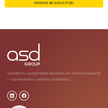
ENVIAR MI SOLICITUD
Simplifica tu cumplimiento aduanero con asistencia experta
— administrativa, sanitaria y estadística.