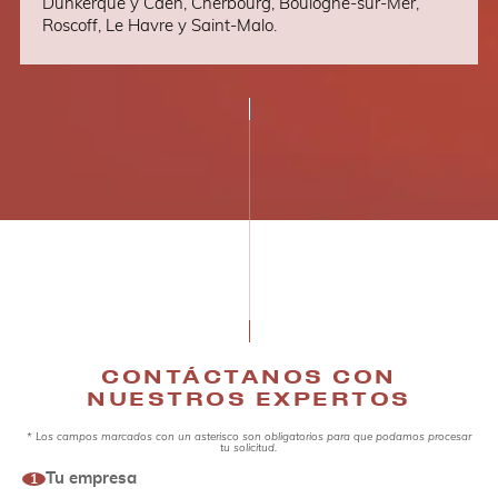
Dunkerque y Caen, Cherbourg, Boulogne-sur-Mer,
Roscoff, Le Havre y Saint-Malo.
CONTÁCTANOS CON
NUESTROS EXPERTOS
* Los campos marcados con un asterisco son obligatorios para que podamos procesar
Contact
tu solicitud.
customs
Tu empresa
1