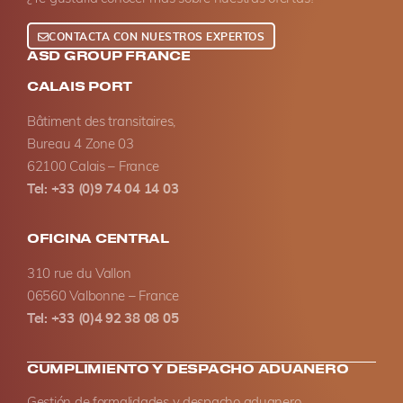
CONTACTA CON NUESTROS EXPERTOS
ASD GROUP FRANCE
CALAIS PORT
Bâtiment des transitaires,
Bureau 4 Zone 03
62100 Calais – France
Tel: +33 (0)9 74 04 14 03
OFICINA CENTRAL
310 rue du Vallon
06560 Valbonne – France
Tel: +33 (0)4 92 38 08 05
CUMPLIMIENTO Y DESPACHO ADUANERO
Gestión de formalidades y despacho aduanero