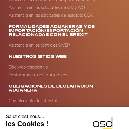
Asistencia en las solicitudes de IAV y IVO
Asistencia en las solicitudes del estatuto OEA
FORMALIDADES ADUANERAS Y DE
IMPORTACIÓN/EXPORTACIÓN
RELACIONADAS CON EL BREXIT
Asistencia en los controles SIVEP
NUESTROS SITIOS WEB
Sitio web corporativo
Destacamento de trabajadores
OBLIGACIONES DE DECLARACIÓN
ADUANERA
Cumplimiento de Intrastat
Declaración de servicios en la UE
Impuestos especiales – Ventas a distancia de alcohol
Gestión de declaraciones de diligencia debida según la