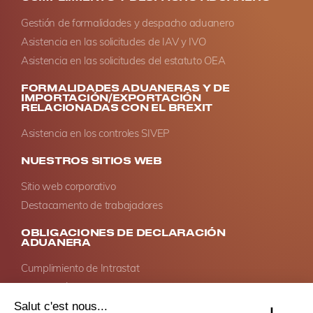
Gestión de formalidades y despacho aduanero
Asistencia en las solicitudes de IAV y IVO
Asistencia en las solicitudes del estatuto OEA
FORMALIDADES ADUANERAS Y DE
IMPORTACIÓN/EXPORTACIÓN
RELACIONADAS CON EL BREXIT
Asistencia en los controles SIVEP
NUESTROS SITIOS WEB
Sitio web corporativo
Destacamento de trabajadores
OBLIGACIONES DE DECLARACIÓN
ADUANERA
Cumplimiento de Intrastat
Declaración de servicios en la UE
Impuestos especiales – Ventas a distancia de alcohol