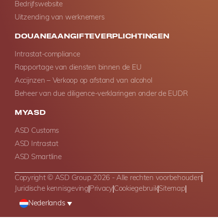
Bedrijfswebsite
Uitzending van werknemers
DOUANEAANGIFTEVERPLICHTINGEN
Intrastat-compliance
Rapportage van diensten binnen de EU
Accijnzen – Verkoop op afstand van alcohol
Beheer van due diligence-verklaringen onder de EUDR
MYASD
ASD Customs
ASD Intrastat
ASD Smartline
Copyright © ASD Group 2026 - Alle rechten voorbehouden
Juridische kennisgeving
Privacy
Cookiegebruik
Sitemap
Nederlands