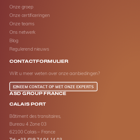
Onze groep
Onze certificeringen
Onze teams
Ons netwerk
Blog
Regulerend nieuws
CONTACTFORMULIER
Wilt u meer weten over onze aanbiedingen?
NEEM CONTACT OP MET ONZE EXPERTS
ASD GROUP FRANCE
CALAIS PORT
Bâtiment des transitaires,
Bureau 4 Zone 03
62100 Calais – France
Tel: +33 (0)9 74 04 14 03