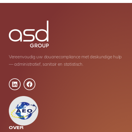
Vereenvoudig uw douanecompliance met deskundige hulp
— administratief, sanitair en statistisch.
OVER