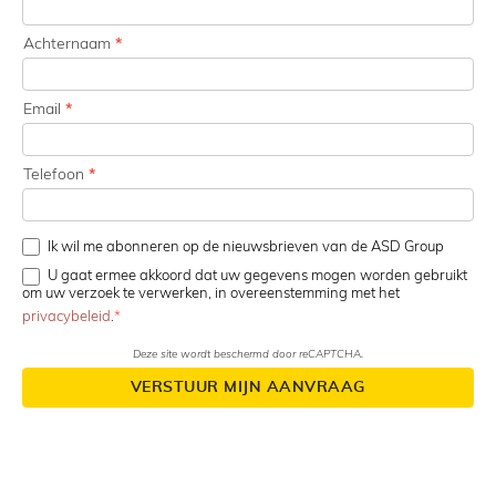
Achternaam
*
Email
*
Telefoon
*
Ik wil me abonneren op de nieuwsbrieven van de ASD Group
U gaat ermee akkoord dat uw gegevens mogen worden gebruikt
om uw verzoek te verwerken, in overeenstemming met het
privacybeleid
.
Deze site wordt beschermd door reCAPTCHA.
VERSTUUR MIJN AANVRAAG