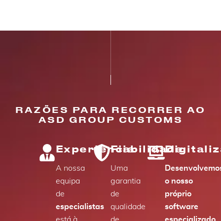
RAZÕES PARA RECORRER AO
ASD GROUP CUSTOMS
Experiência
Fiabilidade
Digitali
A nossa
Uma
Desenvolvemo
equipa
garantia
o nosso
de
de
próprio
especialistas
qualidade
software
está à
de
especializado