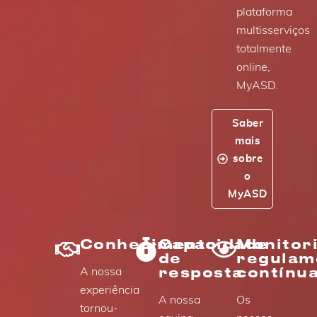
plataforma
multisserviços
totalmente
online,
MyASD.
Saber
mais
sobre
o
MyASD
Conhecimento
Capacidade
Monitor
de
regulam
resposta
contínu
A nossa
experiência
A nossa
Os
tornou-