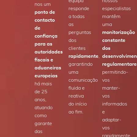
equipa
nossos
nos um
responde
especialistas
ponto de
a todas
mantêm
contacto
as
uma
de
perguntas
monitorização
confiança
dos
constante
para as
clientes
dos
autoridades
rapidamente
,
desenvolvimen
fiscais e
garantindo
regulamentare
aduaneiras
uma
permitindo-
europeias
comunicação
vos
há mais
fluida e
manter-
de 25
reativa
vos
anos,
do início
informados
atuando
ao fim.
e
como
adaptar-
garante
vos
das
rapidamente