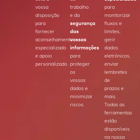
vossa
trabalho
para
disposição
e da
monitorizar
para
segurança
fluxos e
fornecer
das
limites,
aconselhamento
vossas
gerir
especializado
informações
dados
e apoio
para
eletrónicos,
personalizado.
proteger
enviar
os
lembretes
vossos
de
dados e
prazos e
minimizar
mais.
riscos.
Todas as
ferramentas
estão
disponíveis
na nossa