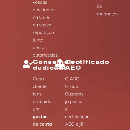
vossas
às
atividades
mudanças.
na UE e
da vossa
reputação
junto
destas
autoridades.
Conselheiro
Certificado
dedicado
AEO
Cada
O ASD
cliente
Group
tem
Customs
atribuído
já possui
um
a
gestor
certificação
de conta
AEO e
já