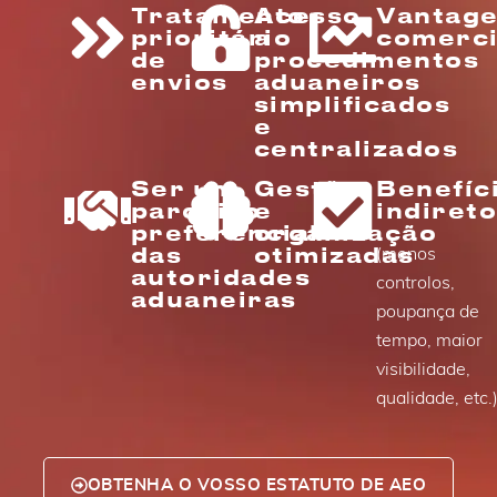
Tratamento
Acesso
Vantag
prioritário
a
comerci
de
procedimentos
envios
aduaneiros
simplificados
e
centralizados
Ser um
Gestão
Benefíc
parceiro
e
indiret
preferencial
organização
das
otimizadas
(menos
autoridades
controlos,
aduaneiras
poupança de
tempo, maior
visibilidade,
qualidade, etc.
OBTENHA O VOSSO ESTATUTO DE AEO