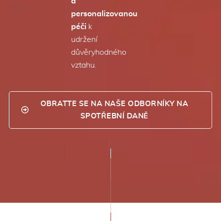
a
personalizovanou
péči
k
udržení
důvěryhodného
vztahu.
OBRATTE SE NA NAŠE ODBORNÍKY NA
SPOTŘEBNÍ DANĚ