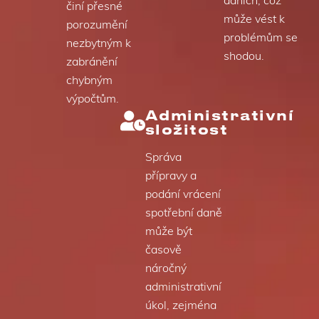
daních, což
činí přesné
může vést k
porozumění
problémům se
nezbytným k
shodou.
zabránění
chybným
výpočtům.
Administrativní
složitost
Správa
přípravy a
podání vrácení
spotřební daně
může být
časově
náročný
administrativní
úkol, zejména