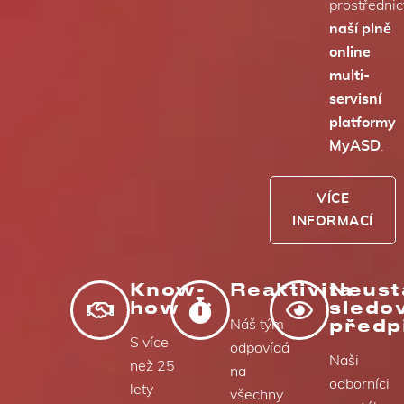
prostředni
naší plně
online
multi-
servisní
platformy
MyASD
.
VÍCE
INFORMACÍ
Know-
Reaktivita
Neust
how
sledo
předp
Náš tým
S více
odpovídá
Naši
než 25
na
odborníci
lety
všechny