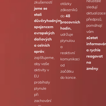
neustále
zkušeností
otázky
sledují
jsme se
zákazníků
aktualizace
stali
do
48
předpisů,
důvěryhodným
pracovních
pomáhají
spojencem
hodin,
vám
evropských
udržuje
zůstat
daňových
plynulou
informová
a celních
a
a rychle
správ
,
reaktivní
reagovat
zajišťujeme,
komunikaci
na
aby vaše
od
změny
.
aktivity v
začátku
EU
do konce.
probíhaly
plynule
při
zachování