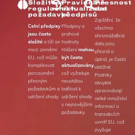
Složitost
Pravidelné
Přesnost
regulačních
aktualizace
dat
požadavků
předpisů
Zajištění, že
Celní předpisy
Předpisy a
všechna
jsou často
prahové
shromážděná
složité
a liší se
hodnoty
data jsou
mezi zeměmi
hlášení
mohou
přesná a
EU, což může
být často
úplná, je často
komplikovat
aktualizovány
,
obtížné.
porozumění
což vyžaduje
Podniky
přesným
neustálou
obvykle
požadavkům a
bdělost k
zpracovávají
udržení shody.
udržení shody
velké množství
s nejnovějšími
informací o
požadavky.
transakcích
uvnitř EU, což
zvyšuje