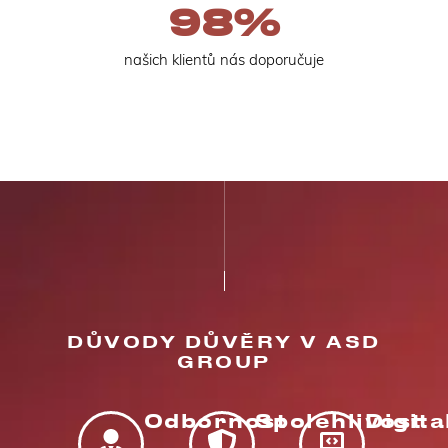
98
%
našich klientů nás doporučuje
DŮVODY DŮVĚRY V ASD
GROUP
Odbornost
Spolehlivost
Digita