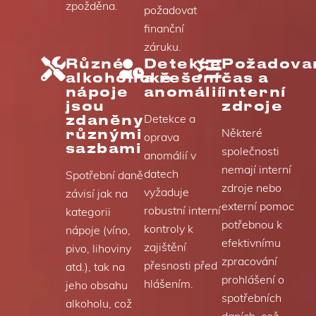
zpožděna.
požadovat
finanční
záruku.
Různé
Detekce
Požadova
alkoholické
a řešení
čas a
nápoje
anomálií
interní
jsou
zdroje
zdaněny
Detekce a
různými
Některé
oprava
sazbami
společnosti
anomálií v
nemají interní
datech
Spotřební daně
zdroje nebo
vyžaduje
závisí jak na
externí pomoc
robustní interní
kategorii
potřebnou k
kontroly k
nápoje (víno,
efektivnímu
zajištění
pivo, lihoviny
zpracování
přesnosti před
atd.), tak na
prohlášení o
hlášením.
jeho obsahu
spotřebních
alkoholu, což