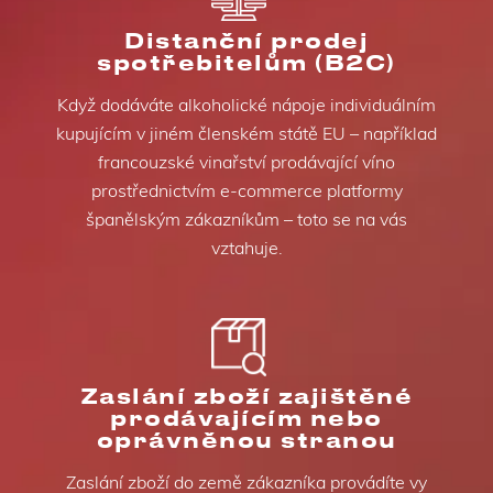
Distanční prodej
spotřebitelům (B2C)
Když dodáváte alkoholické nápoje individuálním
kupujícím v jiném členském státě EU – například
francouzské vinařství prodávající víno
prostřednictvím e-commerce platformy
španělským zákazníkům – toto se na vás
vztahuje.
Zaslání zboží zajištěné
prodávajícím nebo
oprávněnou stranou
Zaslání zboží do země zákazníka provádíte vy