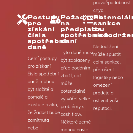
pravděpodobnost
chyb.
Postupy
Požadavek
Potenciál
pro
na
sankce
získání
předplatbu
za
čísla
spotřebních
nedodrže
spotřební
daní
daně
Nedodržení
Tyto daně musí
může spustit
Celní postupy
být zaplaceny
celní sankce,
pro získání
před dodáním
přerušení
čísla spotřební
zboží, což
logistiky nebo
daně mohou
může
omezení
být složité a
potenciálně
prodeje a
pomalé a
vytvářet velké
ovlivnit vaši
existuje riziko,
problémy s
reputaci.
že žádost bude
cash flow.
zamítnuta
Některé země
nebo
mohou navíc