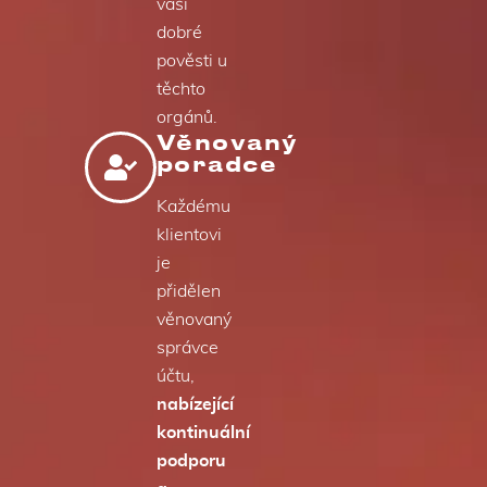
vaší
dobré
pověsti u
těchto
orgánů.
Věnovaný
poradce
Každému
klientovi
je
přidělen
věnovaný
správce
účtu,
nabízející
kontinuální
podporu