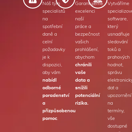
Náš tým
Garantujeme
Vytváříme
specialistů
excelenci
specializo
na
naší
software,
spotřební
práce a
který
daně a
bezpečnost
usnadňuje
celní
vašich
sledování
požadavky
prohlášení,
toků a
je k
abychom
prahových
dispozici,
chránili
hodnot,
aby vám
vaše
správu
nabídl
data a
elektronick
odborné
snížili
dat a
poradenství
potenciální
upozornění
a
rizika.
na
přizpůsobenou
termíny,
pomoc
.
vše
dostupné