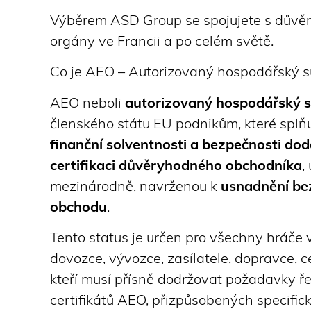
Výběrem ASD Group se spojujete s dův
orgány ve Francii a po celém světě.
Co je AEO – Autorizovaný hospodářský s
AEO neboli
autorizovaný hospodářský s
členského státu EU podnikům, které splňuj
finanční solventnosti a bezpečnosti do
certifikaci důvěryhodného obchodníka
,
mezinárodně, navrženou k
usnadnění be
obchodu
.
Tento status je určen pro všechny hráče
dovozce, vývozce, zasílatele, dopravce, c
kteří musí přísně dodržovat požadavky řet
certifikátů AEO, přizpůsobených specific