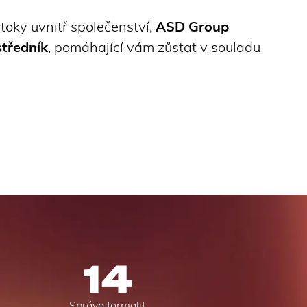
toky uvnitř společenství,
ASD Group
středník
, pomáhající vám zůstat v souladu
14
Správa formalit