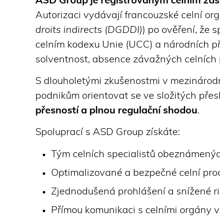
ASD Group je registrovaným celním zá
Autorizaci vydávají francouzské celní org
droits indirects (DGDDI)
) po ověření, že
celním kodexu Unie (UCC) a národních pře
solventnost, absence závažných celních p
S dlouholetými zkušenostmi v mezinárodn
podnikům orientovat se ve složitých pře
přesností a plnou regulační shodou
.
Spoluprací s ASD Group získáte:
Tým celních specialistů obeznámenýc
Optimalizované a bezpečné celní pro
Zjednodušená prohlášení a snížené ri
Přímou komunikaci s celními orgány 