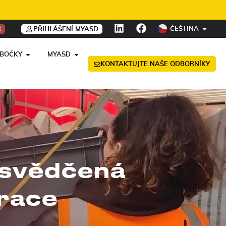
ČEŠTINA
R
PŘIHLÁŠENÍ MYASD
OBOČKY
MYASD
KONTAKTUJTE NAŠE ODBORNÍKY
 osvědčená
erace