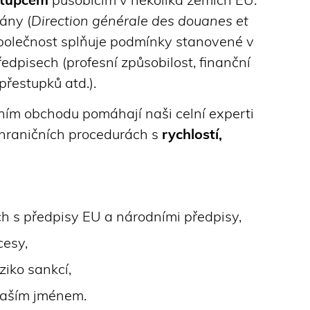
stupcem
působícím v několika zemích EU.
ány (
Direction générale des douanes et
 společnost splňuje podmínky stanovené v
dpisech (profesní způsobilost, finanční
řestupků atd.).
ím obchodu pomáhají naši celní experti
shraničních procedurách s
rychlostí,
h s předpisy EU a národními předpisy,
cesy,
ziko sankcí,
vaším jménem.