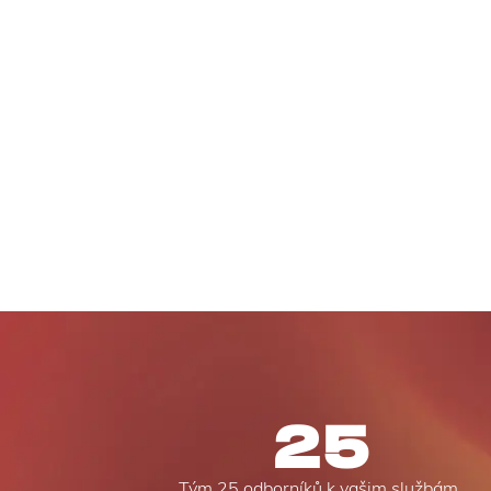
25
Tým 25 odborníků k vašim službám.