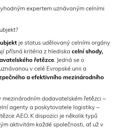
ěryhodným expertem uznávaným celními
ubjekt?
ubjekt
je status udělovaný celními orgány
í přísná kritéria z hlediska
celní shody,
davatelského řetězce
. Jedná se o
 uznávanou v celé Evropské unii a
zpečného a efektivního mezinárodního
 v mezinárodním dodavatelském řetězci –
elní agenty a poskytovatele logistiky –
ězce AEO. K dispozici je několik typů
kým aktivitám každé společnosti, ať už v