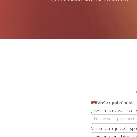
Contact
Vaše společnost
1
customs
Jaký je název vaší spol
2025
V jaké zemi je vaše sp