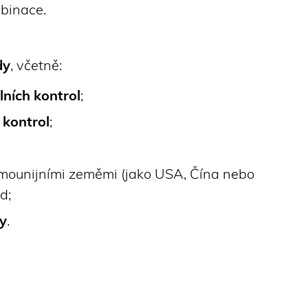
mbinace.
dy
, včetně:
ních kontrol
;
 kontrol
;
mounijními zeměmi (jako USA, Čína nebo
d;
ny
.