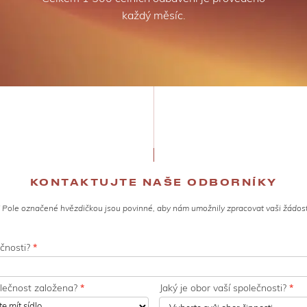
každý měsíc.
KONTAKTUJTE NAŠE ODBORNÍKY
* Pole označené hvězdičkou jsou povinné, aby nám umožnily zpracovat vaši žádost
ečnosti?
*
olečnost založena?
*
Jaký je obor vaší společnosti?
*