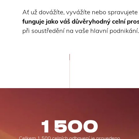
Ať už dovážíte, vyvážíte nebo spravujete 
funguje jako váš důvěryhodný celní pro
při soustředění na vaše hlavní podnikání.
1 500
Celkem 1 500 celních odbavení je provedeno