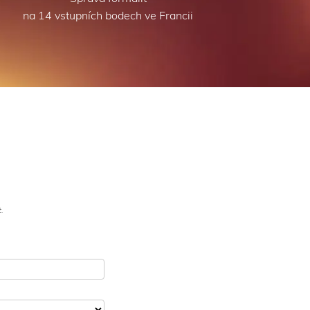
na 14 vstupních bodech ve Francii
.