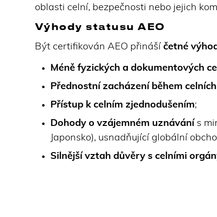
oblasti celní, bezpečnosti nebo jejich ko
Výhody statusu AEO
Být certifikován AEO přináší
četné výho
Méně fyzických a dokumentových cel
Přednostní zacházení během celních
Přístup k celním zjednodušením
;
Dohody o vzájemném uznávání
s mi
Japonsko), usnadňující globální obcho
Silnější vztah důvěry s celními orgá