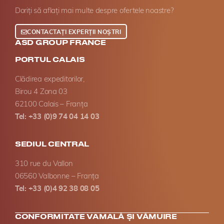
Doriți să aflați mai multe despre ofertele noastre?
CONTACTAȚI EXPERȚII NOȘTRI
ASD GROUP FRANCE
PORTUL CALAIS
Clădirea expeditorilor,
Birou 4 Zona 03
62100 Calais – Franța
Tel: +33 (0)9 74 04 14 03
SEDIUL CENTRAL
310 rue du Vallon
06560 Valbonne – Franța
Tel: +33 (0)4 92 38 08 05
CONFORMITATE VAMALĂ ȘI VĂMUIRE