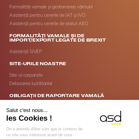
Formalități vamale și gestionarea vămuirii
Asistență pentru cererile de IAT și IVO
Asistență pentru cererile de statut AEO
FORMALITĂȚI VAMALE ȘI DE
IMPORT/EXPORT LEGATE DE BREXIT
Asistență SIVEP
SITE-URILE NOASTRE
Site-ul corporativ
Detasarea lucrătorilor
OBLIGAȚII DE RAPORTARE VAMALĂ
Conformitate Intrastat
Raportarea serviciilor în UE
Accize – Vânzări la distanță de alcool
Gestionarea declarațiilor de diligență conform EUDR