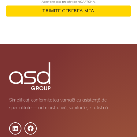
Acest site este protejat de reCAPTCHA.
TRIMITE CEREREA MEA
Simplificați conformitatea vamală cu asistență de
specialitate — administrativă, sanitară și statistică.