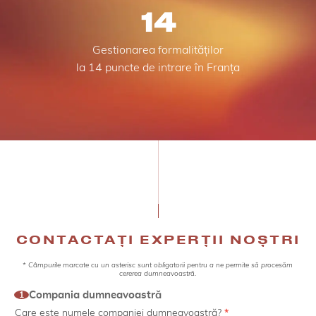
14
Gestionarea formalităților
la 14 puncte de intrare în Franța
CONTACTAȚI EXPERȚII NOȘTRI
* Câmpurile marcate cu un asterisc sunt obligatorii pentru a ne permite să procesăm
Contact
cererea dumneavoastră.
customs
Compania dumneavoastră
1
2025
Care este numele companiei dumneavoastră?
*