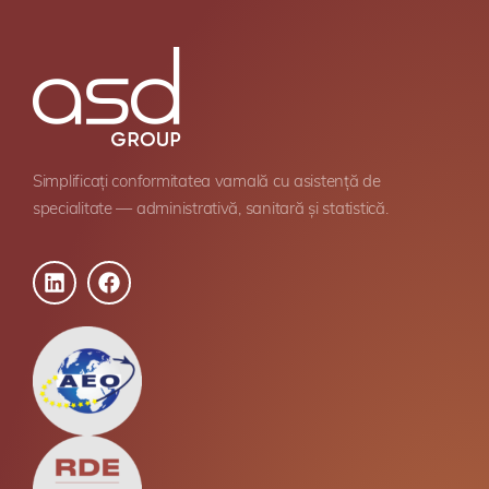
Simplificați conformitatea vamală cu asistență de
specialitate — administrativă, sanitară și statistică.