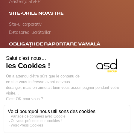
Asistență SIVEP
SITE-URILE NOASTRE
Site-ul corporativ
Detasarea lucrătorilor
OBLIGAȚII DE RAPORTARE VAMALĂ
Conformitate Intrastat
Raportarea serviciilor în UE
Accize – Vânzări la distanță de alcool
Gestionarea declarațiilor de diligență conform EUDR
MYASD
ASD Group Customs
ASD Intrastat
ASD Smartline
Copyright © ASD Group 2026 - Toate drepturile rezervate