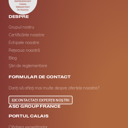
DESPRE
Grupul nostru
Certificările noastre
Echipele noastre
Rețeaua noastră
Blog
Știri de reglementare
FORMULAR DE CONTACT
Doriți să aflați mai multe despre ofertele noastre?
CONTACTAȚI EXPERȚII NOȘTRI
ASD GROUP FRANCE
PORTUL CALAIS
Clădirea expeditorilor,