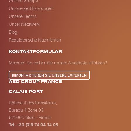
Unsere Gruppe
Unsere Zertifizierungen
Unsere Teams
Unser Netzwerk
Blog
Regulatorische Nachrichten
KONTAKTFORMULAR
Möchten Sie mehr über unsere Angebote erfahren?
KONTAKTIEREN SIE UNSERE EXPERTEN
ASD GROUP FRANCE
CALAIS PORT
Bâtiment des transitaires,
Bureau 4 Zone 03
62100 Calais – France
Tel: +33 (0)9 74 04 14 03