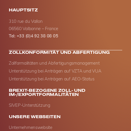
HAUPTSITZ
310 rue du Vallon
06560 Valbonne – France
Tel: +33 (0)4 92 38 08 05
ZOLLKONFORMITÄT UND ABFERTIGUNG
Zollformalitäten und Abfertigungsmanagement
Unterstützung bei Anträgen auf VZTA und VUA
Unterstützung bei Anträgen auf AEO-Status
BREXIT-BEZOGENE ZOLL- UND
IM-/EXPORTFORMALITÄTEN
SIVEP-Unterstützung
UNSERE WEBSEITEN
Unternehmenswebsite