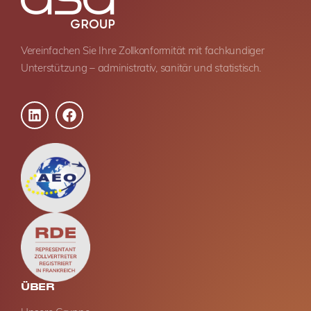
Vereinfachen Sie Ihre Zollkonformität mit fachkundiger
Unterstützung – administrativ, sanitär und statistisch.
ÜBER