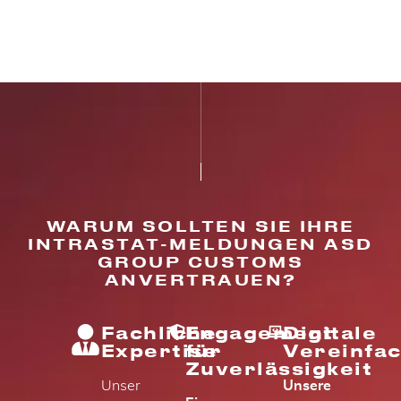
WARUM SOLLTEN SIE IHRE
INTRASTAT-MELDUNGEN ASD
GROUP CUSTOMS
ANVERTRAUEN?
Fachliche
Engagement
Digitale
Expertise
für
Vereinfa
Zuverlässigkeit
Unser
Unsere