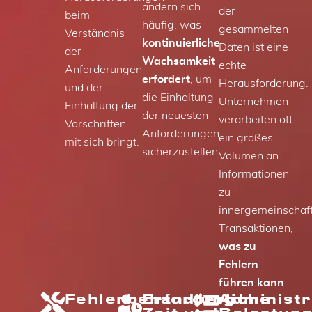
ändern sich
der
beim
häufig, was
gesammelten
Verständnis
kontinuierliche
Daten ist eine
der
Wachsamkeit
echte
Anforderungen
erfordert
, um
Herausforderung.
und der
die Einhaltung
Unternehmen
Einhaltung der
der neuesten
verarbeiten oft
Vorschriften
Anforderungen
ein großes
mit sich bringt.
sicherzustellen.
Volumen an
Informationen
zu
innergemeinschaft
Transaktionen,
was zu
Fehlern
führen kann
.
Fehlerbehandlung
Erforderliche
Administr