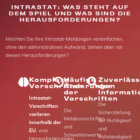
INTRASTAT: WAS STEHT AUF
DEM SPIEL UND WAS SIND DIE
HERAUSFORDERUNGEN?
Möchten Sie Ihre Intrastat-Meldungen vereinfachen,
ohne den administrativen Aufwand, stehen aber vor
diesen Herausforderungen?
Komplexe
Häufige
Zuverläss
Vorschriften
Änderungen
der
der
Informati
Vorschriften
Intrastat-
Die
Vorschriften
Die
Sicherstellung
variieren
Meldevorschriften
der Richtigkeit
innerhalb der
und
und
EU
, was
Schwellenwerte
Vollständigkeit
Herausforderungen