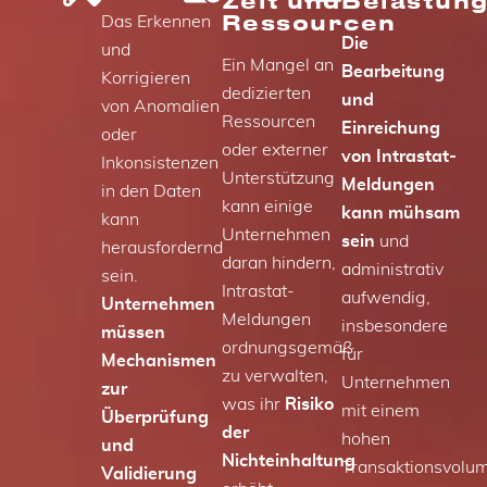
Zeit und
Belastun
Ressourcen
Das Erkennen
Die
und
Ein Mangel an
Bearbeitung
Korrigieren
dedizierten
und
von Anomalien
Ressourcen
Einreichung
oder
oder externer
von Intrastat-
Inkonsistenzen
Unterstützung
Meldungen
in den Daten
kann einige
kann mühsam
kann
Unternehmen
sein
und
herausfordernd
daran hindern,
administrativ
sein.
Intrastat-
aufwendig,
Unternehmen
Meldungen
insbesondere
müssen
ordnungsgemäß
für
Mechanismen
zu verwalten,
Unternehmen
zur
was ihr
Risiko
mit einem
Überprüfung
der
hohen
und
Nichteinhaltung
Transaktionsvolu
Validierung