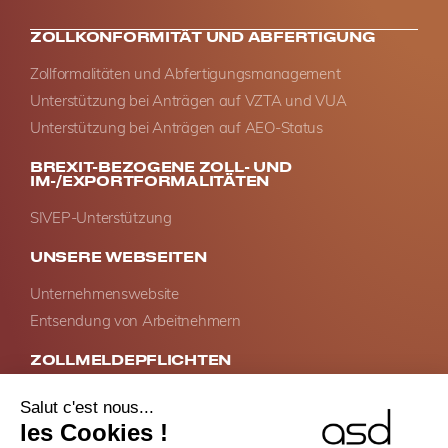
ZOLLKONFORMITÄT UND ABFERTIGUNG
Zollformalitäten und Abfertigungsmanagement
Unterstützung bei Anträgen auf VZTA und VUA
Unterstützung bei Anträgen auf AEO-Status
BREXIT-BEZOGENE ZOLL- UND
IM-/EXPORTFORMALITÄTEN
SIVEP-Unterstützung
UNSERE WEBSEITEN
Unternehmenswebsite
Entsendung von Arbeitnehmern
ZOLLMELDEPFLICHTEN
Intrastat-Konformität
Meldung von Dienstleistungen in der EU