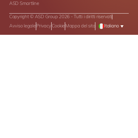
ASD Smartline
Copyright © ASD Group 2026 - Tutti i diritti riservati
Avviso legale
Privacy
Cookie
Mappa del sito
Italiano