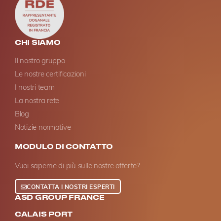
CHI SIAMO
Il nostro gruppo
Le nostre certificazioni
I nostri team
La nostra rete
Blog
Notizie normative
MODULO DI CONTATTO
Vuoi saperne di più sulle nostre offerte?
CONTATTA I NOSTRI ESPERTI
ASD GROUP FRANCE
CALAIS PORT