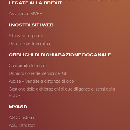
LEGATE ALLA BREXIT
Assistenza SIVEP
I NOSTRI SITI WEB
Sito web corporate
Distacco dei lavoratori
OBBLIGHI DI DICHIARAZIONE DOGANALE
Conformità Intrastat
Dichiarazione dei servizi nell’UE
Accise – Vendite a distanza di alcol
Gestione delle dichiarazioni di due diligence ai sensi della
EUDR
MYASD
ASD Customs
ASD Intrastat