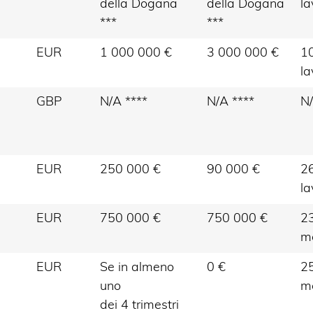
della Dogana
della Dogana
la
***
***
EUR
1 000 000 €
3 000 000 €
10
la
GBP
N/A ****
N/A ****
N/
EUR
250 000 €
90 000 €
26
la
EUR
750 000 €
750 000 €
23
m
EUR
Se in almeno
0 €
25
uno
m
dei 4 trimestri