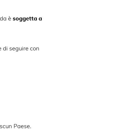
nda è
soggetta a
e di seguire con
ascun Paese.