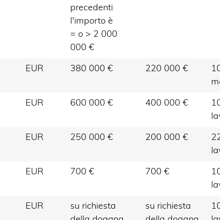
precedenti
l'importo è
= o > 2 000
000 €
EUR
380 000 €
220 000 €
10
m
EUR
600 000 €
400 000 €
10
la
EUR
250 000 €
200 000 €
22
la
EUR
700 €
700 €
10
la
EUR
su richiesta
su richiesta
10
della dogana
della dogana
la