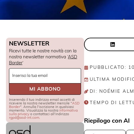
NEWSLETTER
Ricevi tutte le nostre novità con la
nostra newsletter normativa ‘
ASD
Border
‘
PUBBLICATO: 1
Newsletter
ULTIMA MODIFI
Signup
MI ABBONO
DI: NOÉMIE AL
Inserendo il tuo indirizzo email accetti di
TEMPO DI LETT
ricevere la nostra newsletter mensile "
ASD
Border
". Annulla l'iscrizione in qualsiasi
momento. Visualizza la nostra
informativa
sulla privacy
o contattaci all'indirizzo
rgpd@asd-int.com
.
Riepilogo con AI