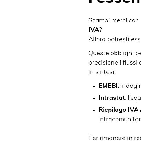
Scambi merci con p
IVA
?
Allora potresti es
Queste obblighi pe
precisione i flussi
In sintesi:
EMEBI
: indagi
Intrastat
: l’eq
Riepilogo IVA 
intracomunitar
Per rimanere in reg