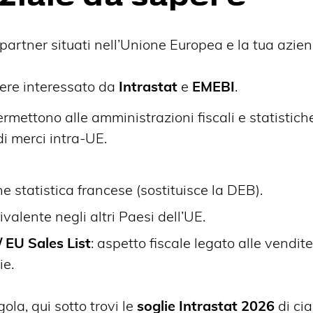
artner situati nell’Unione Europea e la tua azie
sere interessato da
Intrastat
e
EMEBI
.
rmettono alle amministrazioni fiscali e statistich
 di merci intra-UE.
ne statistica francese (sostituisce la DEB).
uivalente negli altri Paesi dell’UE.
/ EU Sales List
: aspetto fiscale legato alle vendite
ie.
ola, qui sotto trovi le
soglie Intrastat 2026
di ci