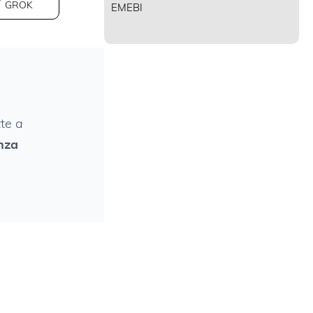
GROK
EMEBI
te a
nza