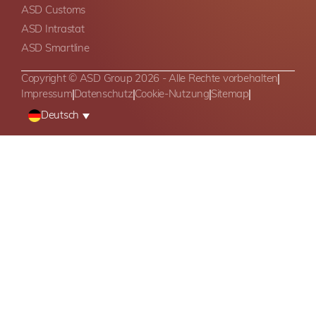
ASD Customs
ASD Intrastat
ASD Smartline
Copyright © ASD Group 2026 - Alle Rechte vorbehalten
Impressum
Datenschutz
Cookie-Nutzung
Sitemap
Deutsch