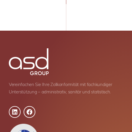
Vereinfachen Sie Ihre Zollkonformität mit fachkundiger
Unterstützung – administrativ, sanitär und statistisch.