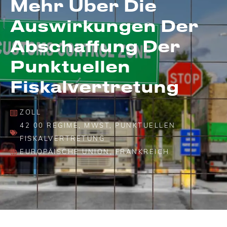
Mehr Über Die
Auswirkungen Der
Abschaffung Der
Punktuellen
Fiskalvertretung
ZOLL
42 00 REGIME
,
MWST
,
PUNKTUELLEN
FISKALVERTRETUNG
EUROPÄISCHE UNION
,
FRANKREICH