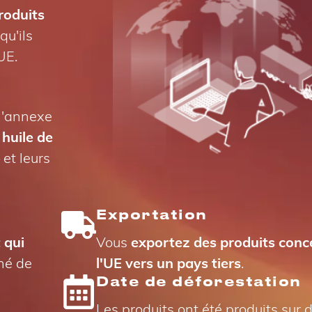
roduits
 qu'ils
UE.
 l'annexe
 huile de
et leurs
Exportation
 qui
Vous
exportez des produits conc
hé de
l'UE vers un pays tiers
.
Date de déforestation
Les produits ont été produits sur 