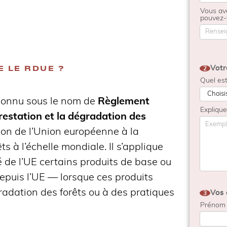
Vous ave
pouvez-
E LE RDUE ?
Votr
2
Quel est
connu sous le nom de
Règlement
Expliqu
orestation et la dégradation des
ution de l’Union européenne à la
s à l’échelle mondiale. Il s’applique
 de l’UE certains produits de base ou
epuis l’UE — lorsque ces produits
gradation des forêts ou à des pratiques
Vos 
3
Préno