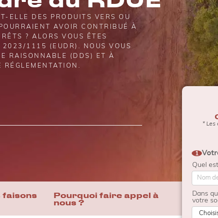
T-ELLE DES PRODUITS VERS OU
 POURRAIENT AVOIR CONTRIBUÉ À
ORÊTS ? ALORS VOUS ÊTES
 2023/1115 (EUDR). NOUS VOUS
E RAISONNABLE (DDS) ET À
E RÉGLEMENTATION.
* Les
Conta
custo
Votr
1
2025
Quel est
 faisons
Pourquoi faire appel à
Dans que
votre so
nous ?