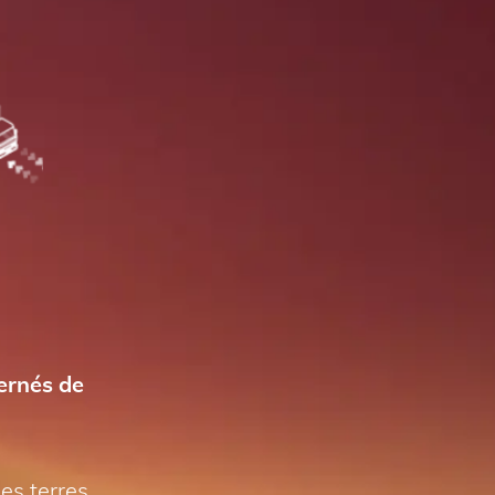
ernés de
des terres