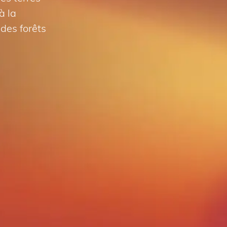
à la
des forêts