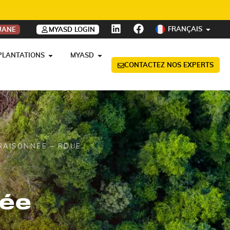
FRANÇAIS
UANE
MYASD LOGIN
PLANTATIONS
MYASD
CONTACTEZ NOS EXPERTS
RAISONNÉE – RDUE
née