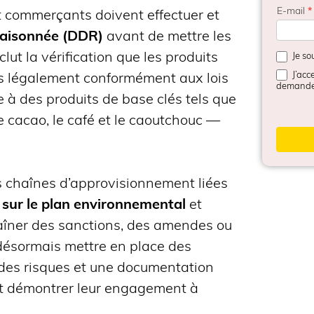
E-mail
*
t commerçants doivent effectuer et
 raisonnée (DDR)
avant de mettre les
lut la vérification que les produits
Je so
J’acc
ts légalement conformément aux lois
demande
e à des produits de base clés tels que
 le cacao, le café et le caoutchouc —
es chaînes d’approvisionnement liées
 sur le plan environnemental
et
raîner des sanctions, des amendes ou
 désormais mettre en place des
 des risques et une documentation
 et démontrer leur engagement à