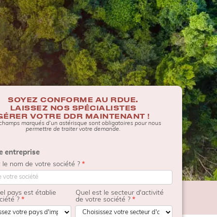
SOYEZ CONFORME AU RDUE.
LAISSEZ NOS SPÉCIALISTES
GÉRER VOTRE DDR MAINTENANT !
 champs marqués d’un astérisque sont obligatoires pour nous
ct
permettre de traiter votre demande.
ms
e entreprise
 le nom de votre société ?
*
l pays est établie
Quel est le secteur d'activité
ciété ?
*
de votre société ?
*