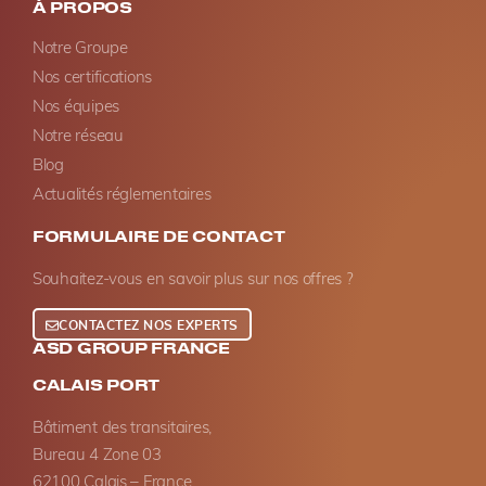
À PROPOS
Notre Groupe
Nos certifications
Nos équipes
Notre réseau
Blog
Actualités réglementaires
FORMULAIRE DE CONTACT
Souhaitez-vous en savoir plus sur nos offres ?
CONTACTEZ NOS EXPERTS
ASD GROUP FRANCE
CALAIS PORT
Bâtiment des transitaires,
Bureau 4 Zone 03
62100 Calais – France