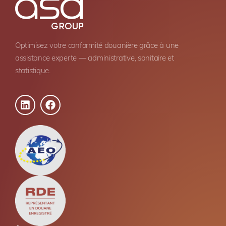
Optimisez votre conformité douanière grâce à une
assistance experte — administrative, sanitaire et
statistique.