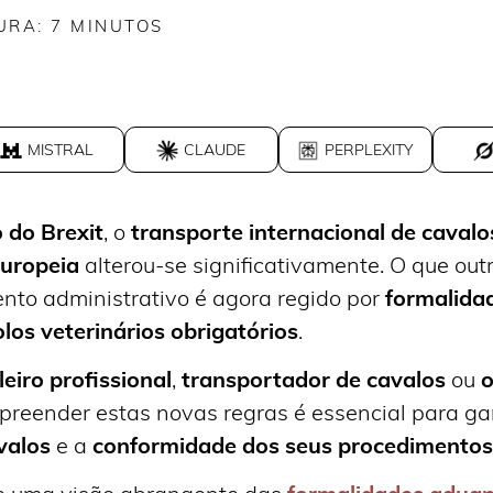
URA:
7
MINUTOS
MISTRAL
CLAUDE
PERPLEXITY
 do Brexit
, o
transporte internacional de cavalo
uropeia
alterou-se significativamente. O que out
nto administrativo é agora regido por
formalida
los veterinários obrigatórios
.
eiro profissional
,
transportador de cavalos
ou
o
preender estas novas regras é essencial para ga
valos
e a
conformidade dos seus procedimentos