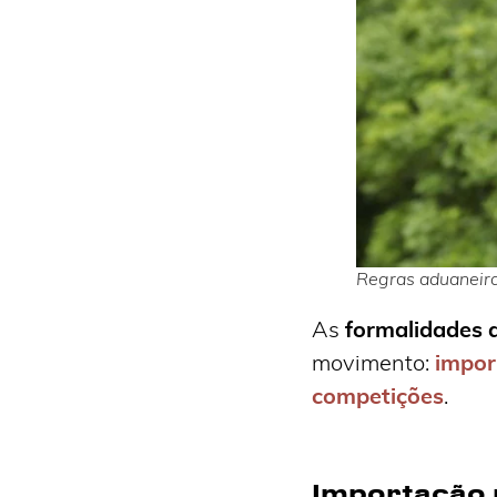
Regras aduaneira
As
formalidades 
movimento:
impor
competições
.
Importação 