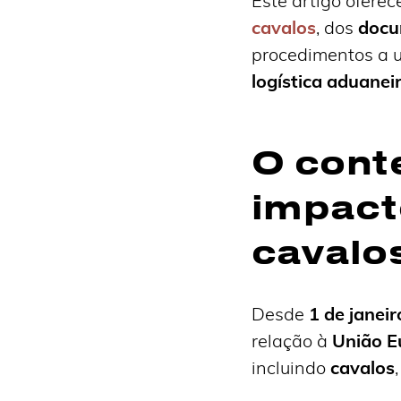
Este artigo ofere
cavalos
, dos
docu
procedimentos a 
logística aduaneir
O cont
impact
cavalo
Desde
1 de janei
relação à
União E
incluindo
cavalos