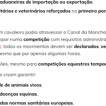
aduaneiras de importação ou exportação
;
tários e veterinários reforçados
no
primeiro po
um cavaleiro podia atravessar o Canal da Mancha
icipar numa
competição
com requisitos administra
t
, todos os movimentos devem ser
declarados
,
ve
mesmo que por apenas algumas horas.
ções, mesmo para
competições equestres tempor
s visam garantir:
de de animais vivos
,
doenças equinas
,
as normas sanitárias europeias
.