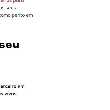
eiras para
os seus
 como perito em
 seu
terceiro
em
s vivos
,