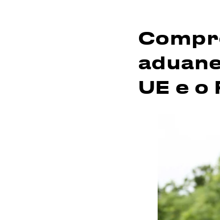
Compre
aduane
UE e o