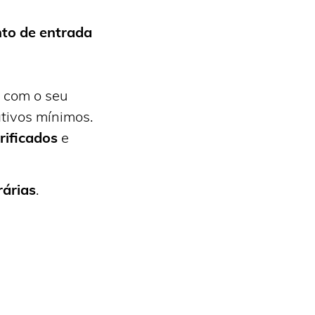
nto de entrada
 com o seu
tivos mínimos.
rificados
e
árias
.