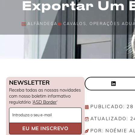
Exportar Um E
ALFÂNDEGA
CAVALOS
,
OPERAÇÕES ADU
NEWSLETTER
Receba todas as nossas novidades
com nosso boletim informativo
regulatório ‘
ASD Border
‘
PUBLICADO: 28
Newsletter
ATUALIZADO: 2
Signup
EU ME INSCREVO
POR: NOÉMIE A