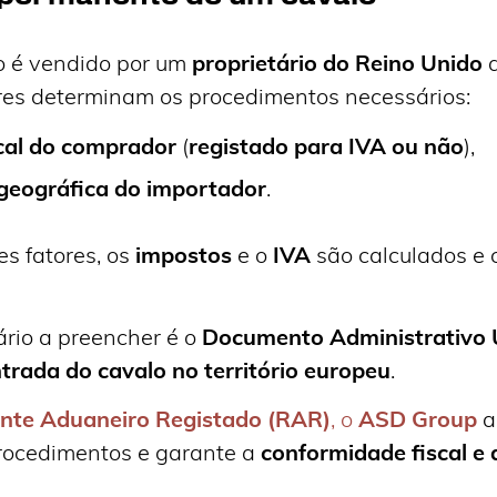
 é vendido por um
proprietário do Reino Unido
tores determinam os procedimentos necessários:
scal do comprador
(
registado para IVA ou não
),
 geográfica do importador
.
s fatores, os
impostos
e o
IVA
são calculados e 
ário a preencher é o
Documento Administrativo 
trada do cavalo no território europeu
.
nte Aduaneiro Registado (RAR)
, o
ASD Group
a
rocedimentos e garante a
conformidade fiscal e