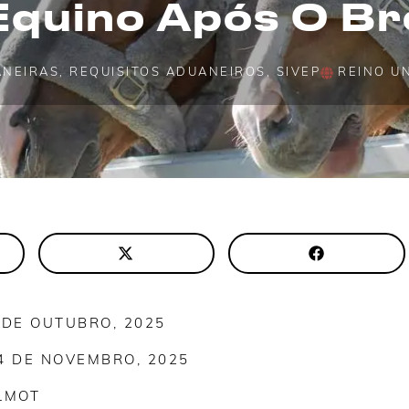
quino Após O Br
ANEIRAS
,
REQUISITOS ADUANEIROS
,
SIVEP
REINO U
 DE OUTUBRO, 2025
4 DE NOVEMBRO, 2025
LMOT