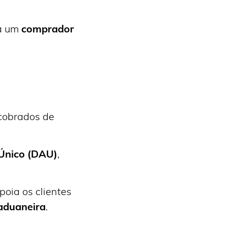
a um
comprador
cobrados de
Único (DAU)
,
poia os clientes
 aduaneira
.