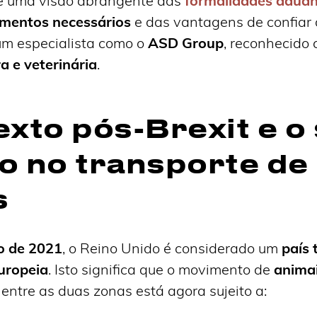
ce uma visão abrangente das
formalidades aduan
mentos necessários
e das vantagens de confiar 
um especialista como o
ASD Group
, reconhecido
a e veterinária
.
exto pós-Brexit e o
o no transporte de
s
ro de 2021
, o Reino Unido é considerado um
país 
uropeia
. Isto significa que o movimento de
animai
, entre as duas zonas está agora sujeito a: