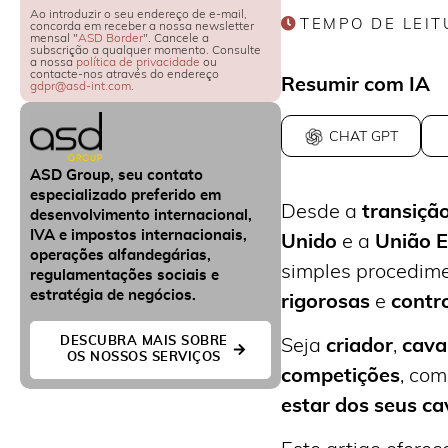
Ao introduzir o seu endereço de e-mail,
TEMPO DE LEIT
concorda em receber a nossa newsletter
mensal "
ASD Border
". Cancele a
subscrição a qualquer momento. Consulte
a nossa
política de privacidade
ou
contacte-nos através do endereço
Resumir com IA
gdpr@asd-int.com
.
CHAT GPT
ASD Group, seu contato
especializado preferido em
Desde a
transição
desenvolvimento internacional,
IVA e impostos internacionais,
Unido
e a
União E
operações alfandegárias,
simples procedime
regulamentações sociais e
estratégia de negócios.
rigorosas
e
contro
DESCUBRA MAIS SOBRE
Seja
criador
,
caval
OS NOSSOS SERVIÇOS
competições
, com
estar dos seus ca