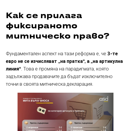
Как се прилага
фиксираното
митническо право?
Фундаментален аспект на тази реформа е, че
3-те
евро не се изчисляват „на пратка“, а „на артикулна
линия“
. Това е промяна на парадигмата, която
задължава продавачите да бъдат изключително
точни в своята митническа декларация.