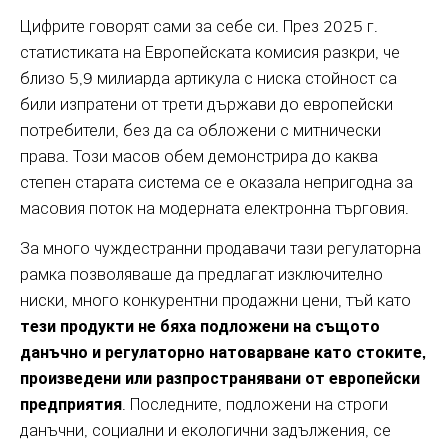
Цифрите говорят сами за себе си. През 2025 г.
статистиката на Европейската комисия разкри, че
близо 5,9 милиарда артикула с ниска стойност са
били изпратени от трети държави до европейски
потребители, без да са обложени с митнически
права. Този масов обем демонстрира до каква
степен старата система се е оказала непригодна за
масовия поток на модерната електронна търговия.
За много чуждестранни продавачи тази регулаторна
рамка позволяваше да предлагат изключително
ниски, много конкурентни продажни цени, тъй като
тези продукти не бяха подложени на същото
данъчно и регулаторно натоварване като стоките,
произведени или разпространявани от европейски
предприятия
. Последните, подложени на строги
данъчни, социални и екологични задължения, се