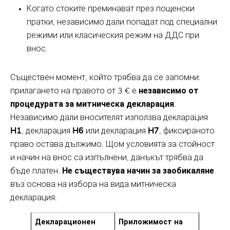
Когато стоките преминават през пощенски
пратки, независимо дали попадат под специални
режими или класическия режим на ДДС при
внос.
Съществен момент, който трябва да се запомни:
прилагането на правото от 3 € е
независимо от
процедурата за митническа декларация
.
Независимо дали вносителят използва декларация
H1
, декларация
H6
или декларация
H7
, фиксираното
право остава дължимо. Щом условията за стойност
и начин на внос са изпълнени, данъкът трябва да
бъде платен.
Не съществува начин за заобикаляне
въз основа на избора на вида митническа
декларация.
Декларационен
Приложимост на