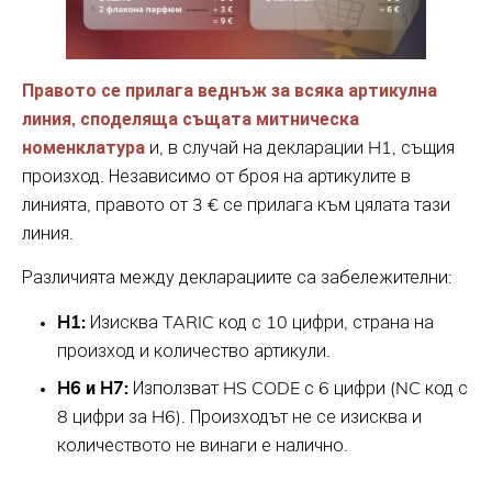
Правото се прилага веднъж за всяка артикулна
линия, споделяща същата митническа
номенклатура
и, в случай на декларации H1, същия
произход. Независимо от броя на артикулите в
линията, правото от 3 € се прилага към цялата тази
линия.
Различията между декларациите са забележителни:
H1:
Изисква TARIC код с 10 цифри, страна на
произход и количество артикули.
H6 и H7:
Използват HS CODE с 6 цифри (NC код с
8 цифри за H6). Произходът не се изисква и
количеството не винаги е налично.