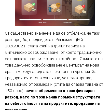
От съществено значение е да се отбележи, че тази
разпоредба, предвидена в Регламент (ЕС)
2026/3821, слага край на дълъг период на
митническо освобождаване, от което традиционно
се ползваха пратките с ниска стойност. Отмяната на
това данъчно освобождаване е центърът на нова
ера за международната електронна търговия. За
предприятията това означава, че всяка пратка,
независимо от размера й (стига да спазва тавана от
150 евро),
вече е обременена с този фиксиран
разход, като по този начин променя структурата
на себестойността на продуктите, продавани на
разстояние
.