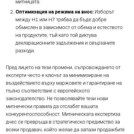
митницата.
Оптимизация на режима на внос:
Изборът
между H1 или H7 трябва да бъде добре
обмислен в зависимост от обема и естеството
на продуктите, тъй като той диктува
декларационните задължения и свързаните
разходи.
Пред лицето на тези промени, съпровождането от
експерти често е ключът за минимизиране на
въздействието върху маржовете и гарантиране на
пълно съответствие с европейското
законодателство. Не позволявайте тези нови
митнически правила да отслабят вашата
конкурентоспособност. Митническата експертиза
днес се превръща в стратегическо предимство за
всеки продавач, който желае да запази продажбите