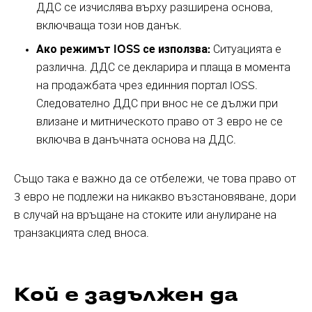
ДДС се изчислява върху разширена основа,
включваща този нов данък.
Ако режимът IOSS се използва:
Ситуацията е
различна. ДДС се декларира и плаща в момента
на продажбата чрез единния портал IOSS.
Следователно ДДС при внос не се дължи при
влизане и митническото право от 3 евро не се
включва в данъчната основа на ДДС.
Също така е важно да се отбележи, че това право от
3 евро не подлежи на никакво възстановяване, дори
в случай на връщане на стоките или анулиране на
транзакцията след вноса.
Кой е задължен да