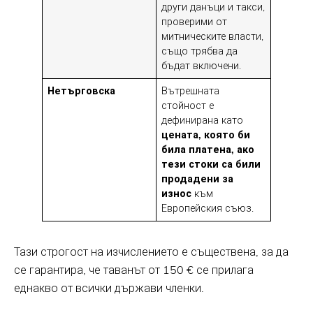
други данъци и такси,
проверими от
митническите власти,
също трябва да
бъдат включени.
Нетърговска
Вътрешната
стойност е
дефинирана като
цената, която би
била платена, ако
тези стоки са били
продадени за
износ
към
Европейския съюз.
Тази строгост на изчислението е съществена, за да
се гарантира, че таванът от 150 € се прилага
еднакво от всички държави членки.