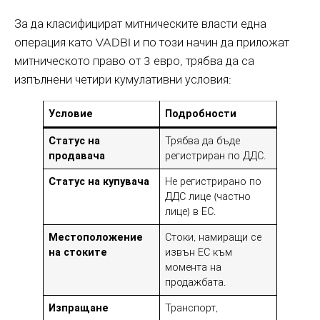
За да класифицират митническите власти една
операция като VADBI и по този начин да приложат
митническото право от 3 евро, трябва да са
изпълнени четири кумулативни условия:
Условие
Подробности
Статус на
Трябва да бъде
продавача
регистриран по ДДС.
Статус на купувача
Не регистрирано по
ДДС лице (частно
лице) в ЕС.
Местоположение
Стоки, намиращи се
на стоките
извън ЕС към
момента на
продажбата.
Изпращане
Транспорт,