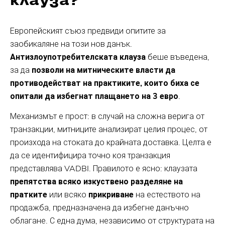
Европейският съюз предвиди опитите за
заобикаляне на този нов данък.
Антизлоупотребителската клауза
беше въведена,
за да
позволи на митническите власти да
противодействат на практиките, които биха се
опитали да избегнат плащането на 3 евро
.
Механизмът е прост: в случай на сложна верига от
транзакции, митниците анализират целия процес, от
произхода на стоката до крайната доставка. Целта е
да се идентифицира точно коя транзакция
представлява VADBI. Правилото е ясно: клаузата
препятства всяко изкуствено разделяне на
пратките
или всяко
прикриване
на естеството на
продажба, предназначена да избегне данъчно
облагане. С една дума, независимо от структурата на