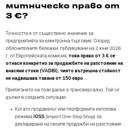
митническо право от
3 €?
Точността е от съществено значение за
предприятията за електронна търговия. Според
обяснителните бележки, публикувани на 2 юни 2026
г. от Европейската комисия,
това право от 3 € се
отнася конкретно за продажбите на разстояние на
внасяни стоки (VADBI), чиято вътрешна стойност
не надвишава тавана от 150 евро
.
Прилагането на този данък е трансверсално. Той се
дължи в следните ситуации:
Когато продавачът или платформата използва
режима
IOSS
(Import One-Stop Shop) за
деклариране на своите продажби на разстояние.