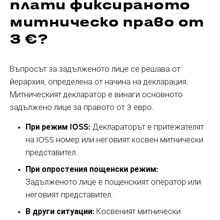
плати фиксираното
митническо право от
3 €?
Въпросът за задълженото лице се решава от
йерархия, определена от начина на декларация.
Митническият декларатор е винаги основното
задължено лице за правото от 3 евро.
При режим IOSS:
Деклараторът е притежателят
на IOSS номер или неговият косвен митнически
представител.
При опростения пощенски режим:
Задълженото лице е пощенският оператор или
неговият представител.
В други ситуации:
Косвеният митнически