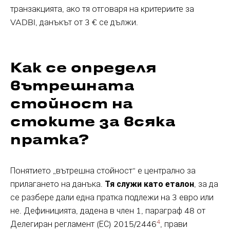
транзакцията, ако тя отговаря на критериите за
VADBI, данъкът от 3 € се дължи.
Как се определя
вътрешната
стойност на
стоките за всяка
пратка?
Понятието „вътрешна стойност“ е централно за
прилагането на данъка.
Тя служи като еталон
, за да
се разбере дали една пратка подлежи на 3 евро или
не. Дефиницията, дадена в член 1, параграф 48 от
4
Делегиран регламент (ЕС) 2015/2446
, прави