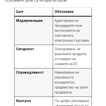
Основните цели са четири на брой:
Цел
Обосновка
Модернизация
Адаптиране на
процедурите към
експлозията на
световната
електронна търговия.
Сигурност
Осигуряване, че
внасяните продукти
отговарят на
нормите на ЕС.
Справедливост
Намаляване на
нелоялното
конкурентно
предимство на трети
продавачи.
Контрол
По-добро регулиране
на масовия поток от