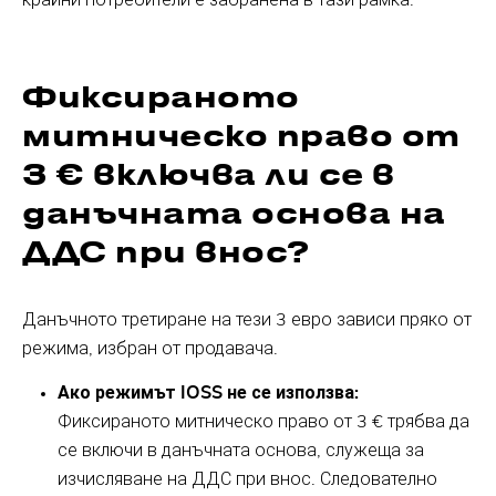
Фиксираното
митническо право от
3 € включва ли се в
данъчната основа на
ДДС при внос?
Данъчното третиране на тези 3 евро зависи пряко от
режима, избран от продавача.
Ако режимът IOSS не се използва:
Фиксираното митническо право от 3 € трябва да
се включи в данъчната основа, служеща за
изчисляване на ДДС при внос. Следователно