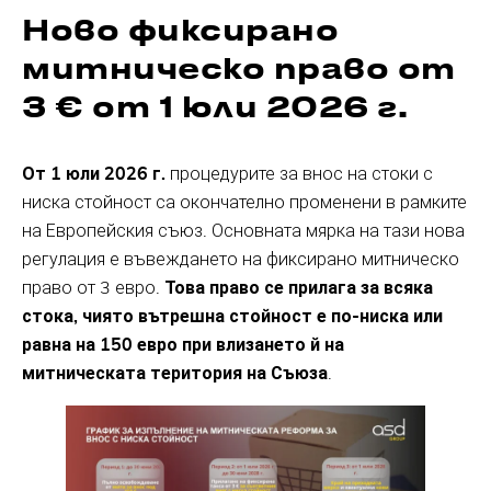
Ново фиксирано
митническо право от
3 € от 1 юли 2026 г.
От 1 юли 2026 г.
процедурите за внос на стоки с
ниска стойност са окончателно променени в рамките
на Европейския съюз. Основната мярка на тази нова
регулация е въвеждането на фиксирано митническо
право от 3 евро.
Това право се прилага за всяка
стока, чиято вътрешна стойност е по-ниска или
равна на 150 евро при влизането й на
митническата територия на Съюза
.