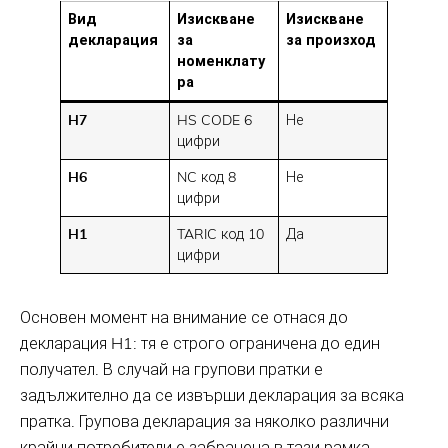
Вид
Изискване
Изискване
декларация
за
за произход
номенклату
ра
H7
HS CODE 6
Не
цифри
H6
NC код 8
Не
цифри
H1
TARIC код 10
Да
цифри
Основен момент на внимание се отнася до
декларация H1: тя е строго ограничена до един
получател. В случай на групови пратки е
задължително да се извърши декларация за всяка
пратка. Групова декларация за няколко различни
крайни потребители е забранена в тази рамка.