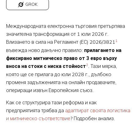
GROK
Международната електронна търговия претърпява
значителна трансформация от 1 юли 2026 г.
1
Влизането в сила на Регламент (ЕС) 2026/3821
въвежда ново данъчно правило:
прилагането на
фиксирано митническо право от 3 евро върху
2
вноса на стоки с ниска стойност
. Тази мярка,
която ще се прилага до юли 2028 г., дълбоко
променя задълженията на онлайн продавачите,
опериращи извън Европейския съюз.
Как се структурира тази реформа и как
предприятията трябва да
адаптират своята логистика
и митническо съответствие
? Подробен анализ.