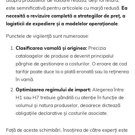
asupra produselor de valoare redusă, deși forfetară,
este semnificativă pentru articolele cu marjă redusă.
Ea
necesită o revizuire completă a strategiilor de preț, a
logisticii de expediere și a modelelor operaționale
.
Punctele de vigilență sunt numeroase:
Clasificarea vamală și originea:
Precizia
cataloagelor de produse a devenit principalul
pârghie de gestionare a costurilor. O eroare de cod
tarifar poate duce la o plată eronată sau la reținerea
în vamă.
Optimizarea regimului de import:
Alegerea între
H1 sau H7 trebuie gândită cu atenție în funcție de
volumul și natura produselor, deoarece dictează
obligațiile declarative și costurile asociate.
Față de aceste schimbări, însoțirea de către experți este