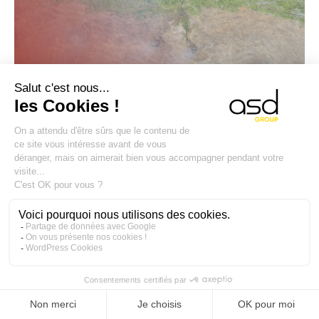
19 august 2025
VAMAL
Declarație de diligență rezonabilă
conform Regulamentului UE privind
defrișările (EUDR) 2023/1115
Ca răspuns la criza climatică și la pierderea alarmantă a
pădurilor la nivel global, Uniunea Europeană a adoptat
Regulamentul UE privind defrișările — Regulamentul (UE)