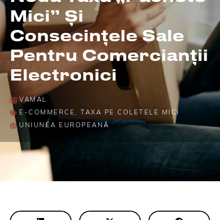
Mici” Și
Consecințele Sale
Pentru Comercianții
Electronici
VAMAL
E-COMMERCE
,
TAXA PE COLETELE MICI
UNIUNEA EUROPEANĂ