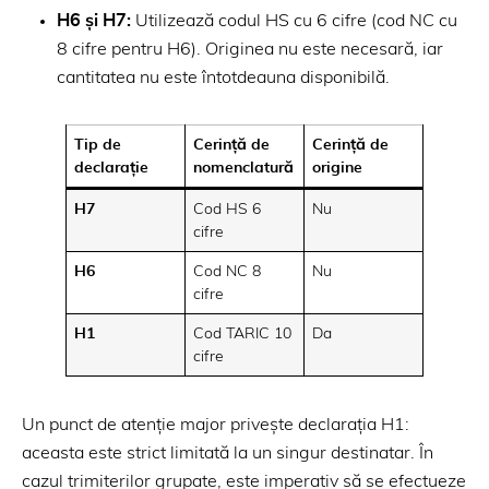
H6 și H7:
Utilizează codul HS cu 6 cifre (cod NC cu
8 cifre pentru H6). Originea nu este necesară, iar
cantitatea nu este întotdeauna disponibilă.
Tip de
Cerință de
Cerință de
declarație
nomenclatură
origine
H7
Cod HS 6
Nu
cifre
H6
Cod NC 8
Nu
cifre
H1
Cod TARIC 10
Da
cifre
Un punct de atenție major privește declarația H1:
aceasta este strict limitată la un singur destinatar. În
cazul trimiterilor grupate, este imperativ să se efectueze