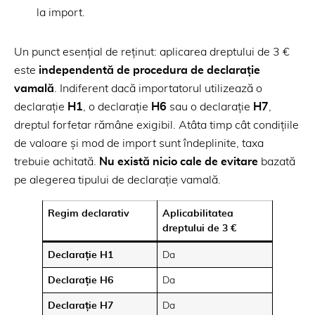
la import.
Un punct esențial de reținut: aplicarea dreptului de 3 €
este
independentă de procedura de declarație
vamală
. Indiferent dacă importatorul utilizează o
declarație
H1
, o declarație
H6
sau o declarație
H7
,
dreptul forfetar rămâne exigibil. Atâta timp cât condițiile
de valoare și mod de import sunt îndeplinite, taxa
trebuie achitată.
Nu există nicio cale de evitare
bazată
pe alegerea tipului de declarație vamală.
Regim declarativ
Aplicabilitatea
dreptului de 3 €
Declarație H1
Da
Declarație H6
Da
Declarație H7
Da