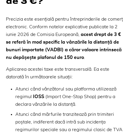
de 3 €?
Precizia este esențială pentru întreprinderile de comerț
electronic. Conform notelor explicative publicate la 2
iunie 2026 de Comisia Europeană,
acest drept de 3 €
se referă în mod specific la vânzările la distanță de
bunuri importate (VADBI) a căror valoare intrinsecă
nu depășește plafonul de 150 euro
.
Aplicarea acestei taxe este transversală. Ea este
datorată în următoarele situații:
Atunci când vânzătorul sau platforma utilizează
regimul
IOSS
(Import One-Stop Shop) pentru a
declara vânzările la distanță.
Atunci când mărfurile tranzitează prin trimiteri
poștale, indiferent dacă intră sub incidența
regimurilor speciale sau a regimului clasic de TVA