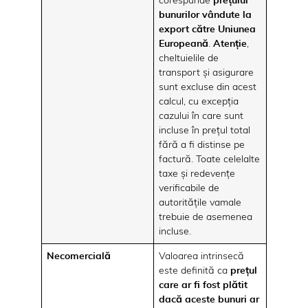
corespunde
prețului
bunurilor vândute la
export către Uniunea
Europeană
.
Atenție
,
cheltuielile de
transport și asigurare
sunt excluse din acest
calcul, cu excepția
cazului în care sunt
incluse în prețul total
fără a fi distinse pe
factură. Toate celelalte
taxe și redevențe
verificabile de
autoritățile vamale
trebuie de asemenea
incluse.
Necomercială
Valoarea intrinsecă
este definită ca
prețul
care ar fi fost plătit
dacă aceste bunuri ar