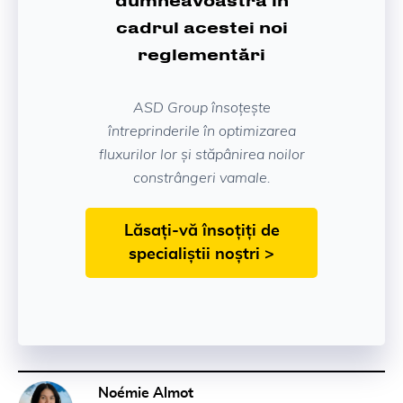
dumneavoastră în
cadrul acestei noi
reglementări
ASD Group însoțește
întreprinderile în optimizarea
fluxurilor lor și stăpânirea noilor
constrângeri vamale.
Lăsați-vă însoțiți de
specialiștii noștri >
Noémie Almot